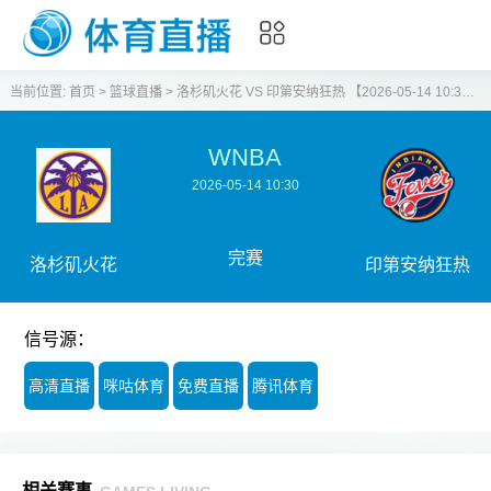
当前位置:
首页
>
篮球直播
>
洛杉矶火花 VS 印第安纳狂热 【2026-05-14 10:30:00】
WNBA
2026-05-14 10:30
完赛
洛杉矶火花
印第安纳狂热
信号源：
高清直播
咪咕体育
免费直播
腾讯体育
相关赛事