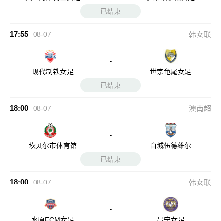
已结束
17:55
08-07
韩女联
-
现代制铁女足
世宗龟尾女足
已结束
18:00
08-07
澳南超
-
坎贝尔市体育馆
白城伍德维尔
已结束
18:00
08-07
韩女联
-
水原FCM女足
昌宁女足