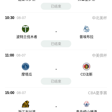
已结束
10:30
08-07
中北美杯
-
波特兰伐木者
普埃布拉
已结束
11:00
08-07
中美俱杯
-
摩塔瓜
CD法斯
已结束
15:00
08-07
CBA夏季赛
-
浙江方兴渡
青岛崂山啤酒