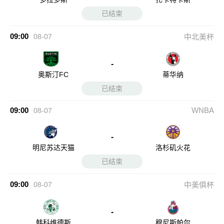
已结束
09:00
08-07
中北美杯
-
奥斯汀FC
蒂华纳
已结束
09:00
WNBA
08-07
-
明尼苏达天猫
洛杉矶火花
已结束
09:00
08-07
中美俱杯
-
韩科维德斯
穆尼斯帕尔