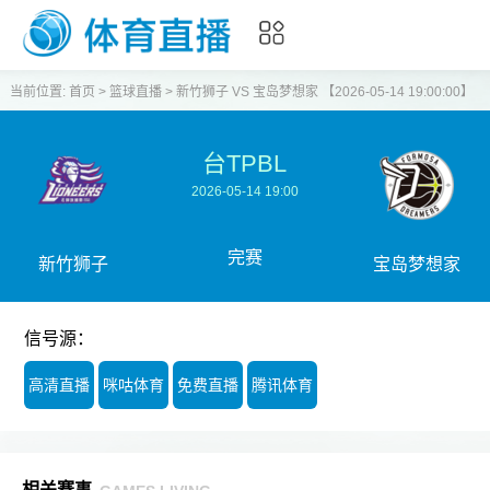
当前位置:
首页
>
篮球直播
>
新竹狮子 VS 宝岛梦想家 【2026-05-14 19:00:00】
台TPBL
2026-05-14 19:00
完赛
新竹狮子
宝岛梦想家
信号源：
高清直播
咪咕体育
免费直播
腾讯体育
相关赛事