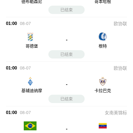
德布勒森尼
哥本哈根
已结束
01:00
08-07
欧协联
-
哥德堡
根特
已结束
01:00
08-07
欧协联
-
基辅迪纳摩
卡拉巴克
已结束
01:00
08-07
女南美锦标
-