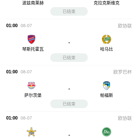
波兹南莱赫
克拉克斯维克
已结束
01:00
08-07
欧协联
-
琴斯托霍瓦
哈马比
已结束
01:00
08-07
欧罗巴杯
-
萨尔茨堡
帕福斯
已结束
01:00
08-07
欧协联
-