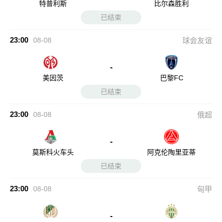
特普利斯
比尔森胜利
已结束
23:00
08-08
球会友谊
-
美因茨
巴黎FC
已结束
23:00
08-08
俄超
-
莫斯科火车头
阿克伦陶里亚蒂
已结束
23:00
08-08
匈甲
-