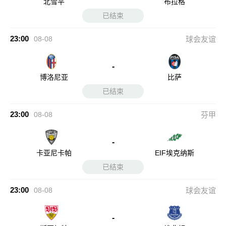
北雪平
布拉格
已结束
23:00
08-08
球会友谊
-
博洛尼亚
比萨
已结束
23:00
08-08
芬甲
-
卡亚尼卡帕
EIF埃克纳斯
已结束
23:00
08-08
球会友谊
-