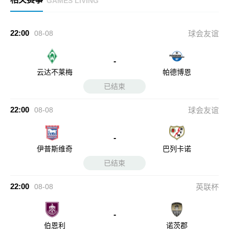
GAMES LIVING
22:00
08-08
球会友谊
-
云达不莱梅
帕德博恩
已结束
22:00
08-08
球会友谊
-
伊普斯维奇
巴列卡诺
已结束
22:00
08-08
英联杯
-
伯恩利
诺茨郡