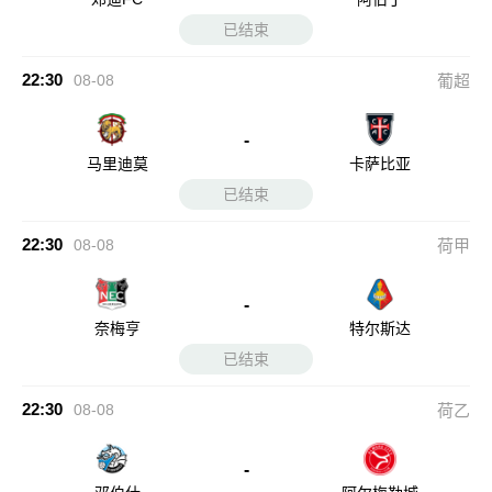
已结束
22:30
08-08
葡超
-
马里迪莫
卡萨比亚
已结束
22:30
08-08
荷甲
-
奈梅亨
特尔斯达
已结束
22:30
08-08
荷乙
-