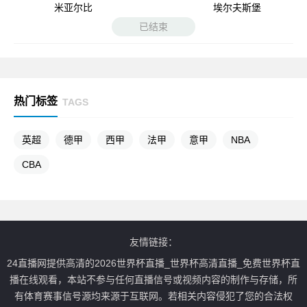
米亚尔比
埃尔夫斯堡
已结束
热门标签
TAGS
英超
德甲
西甲
法甲
意甲
NBA
CBA
友情链接：
24直播网提供高清的2026世界杯直播_世界杯高清直播_免费世界杯直
播在线观看，本站不参与任何直播信号或视频内容的制作与存储，所
有体育赛事信号源均来源于互联网。若相关内容侵犯了您的合法权