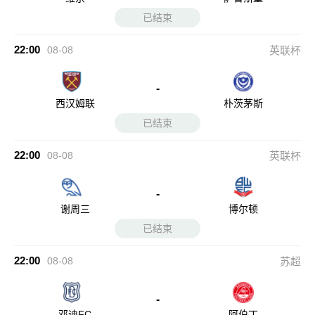
已结束
22:00
08-08
英联杯
-
西汉姆联
朴茨茅斯
已结束
22:00
08-08
英联杯
-
谢周三
博尔顿
已结束
22:00
08-08
苏超
-
邓迪FC
阿伯丁