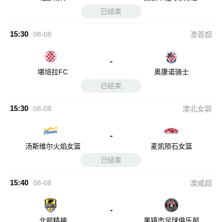
已结束
15:30
08-08
澳首超
-
堪培拉FC
奥康诺骑士
已结束
15:30
08-08
澳北女联
-
汤斯维尔火焰女篮
麦凯陨石女篮
已结束
15:40
08-08
澳威超
-
北部精神
黑镇市足球俱乐部