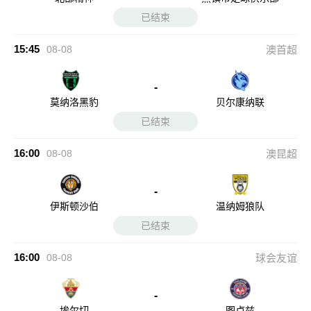
已结束
15:45
08-08
澳首超
-
莫纳洛黑豹
贝尔康纳联
已结束
16:00
08-08
澳昆超
-
伊斯顿沙伯
温纳姆狼队
已结束
16:00
08-08
球会友谊
-
埃尔切
图卢兹