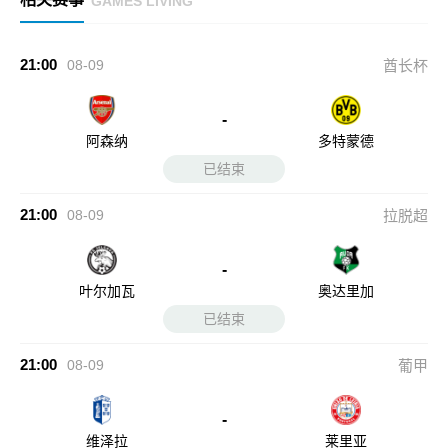
GAMES LIVING
21:00
08-09
酋长杯
-
阿森纳
多特蒙德
已结束
21:00
08-09
拉脱超
-
叶尔加瓦
奥达里加
已结束
21:00
08-09
葡甲
-
维泽拉
莱里亚