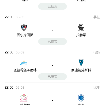
已结束
22:00
08-09
芬超
-
图尔库国际
拉赫蒂
已结束
22:00
08-09
俄超
-
圣彼得堡泽尼特
罗迪纳莫斯科
已结束
22:00
08-09
比甲
-