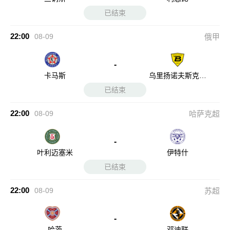
已结束
22:00
08-09
俄甲
-
卡马斯
乌里扬诺夫斯克伏
尔加
已结束
22:00
08-09
哈萨克超
-
叶利迈塞米
伊特什
已结束
22:00
08-09
苏超
-
哈茨
邓迪联