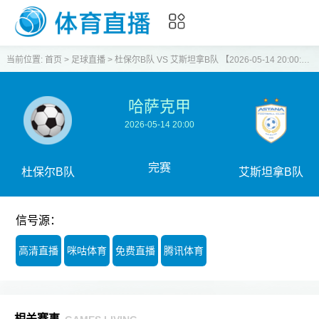
当前位置:
首页
>
足球直播
>
杜保尔B队 VS 艾斯坦拿B队 【2026-05-14 20:00:00】
哈萨克甲
2026-05-14 20:00
完赛
杜保尔B队
艾斯坦拿B队
信号源：
高清直播
咪咕体育
免费直播
腾讯体育
相关赛事