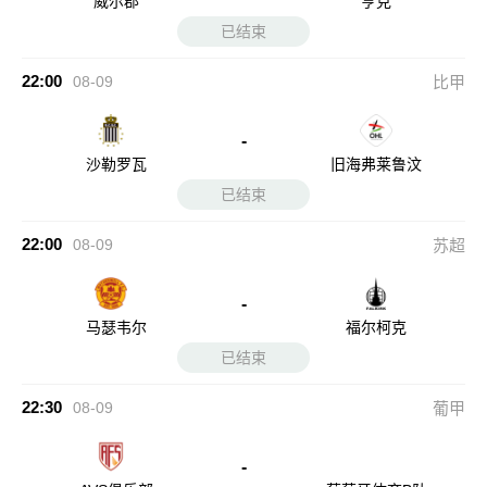
威尔郡
亨克
已结束
22:00
08-09
比甲
-
沙勒罗瓦
旧海弗莱鲁汶
已结束
22:00
08-09
苏超
-
马瑟韦尔
福尔柯克
已结束
22:30
08-09
葡甲
-