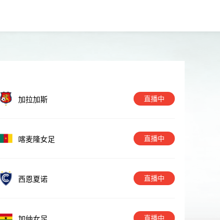
直播中
加拉加斯
直播中
喀麦隆女足
直播中
西恩夏诺
直播中
加纳女足