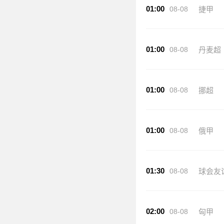
01:00
08-08
捷甲
01:00
08-08
丹麦超
01:00
08-08
挪超
01:00
08-08
俄甲
01:30
08-08
球会友
02:00
08-08
匈甲