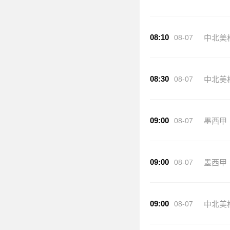
08:10
08-07
中北美
08:30
08-07
中北美
09:00
08-07
墨西甲
09:00
08-07
墨西甲
09:00
08-07
中北美