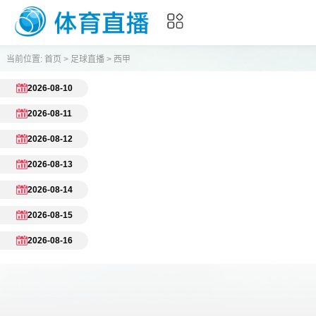
当前位置:
首页
>
足球直播
>
西甲
2026-08-10
2026-08-11
2026-08-12
2026-08-13
2026-08-14
2026-08-15
2026-08-16