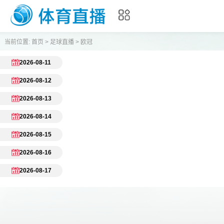
当前位置:
首页
>
足球直播
>
欧冠
2026-08-11
2026-08-12
2026-08-13
2026-08-14
2026-08-15
2026-08-16
2026-08-17