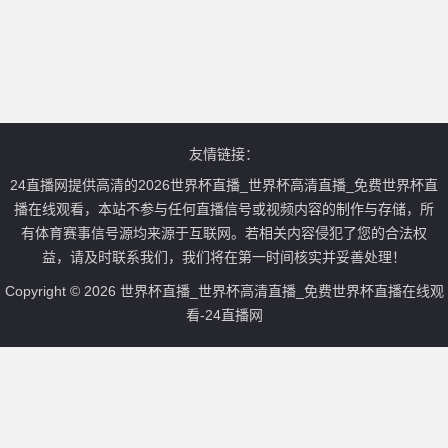
友情链接：
24直播网提供高清的2026世界杯直播_世界杯高清直播_免费世界杯直
播在线观看，本站不参与任何直播信号或视频内容的制作与存储，所
有体育赛事信号源均来源于互联网。若相关内容侵犯了您的合法权
益，请及时联系我们，我们将在第一时间核实并妥善处理！
Copyright © 2026 世界杯直播_世界杯高清直播_免费世界杯直播在线观
看-24直播网