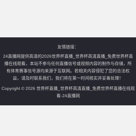
友情链接：
24直播网提供高清的2026世界杯直播_世界杯高清直播_免费世界杯直
播在线观看，本站不参与任何直播信号或视频内容的制作与存储，所
有体育赛事信号源均来源于互联网。若相关内容侵犯了您的合法权
益，请及时联系我们，我们将在第一时间核实并妥善处理！
Copyright © 2026 世界杯直播_世界杯高清直播_免费世界杯直播在线观
看-24直播网