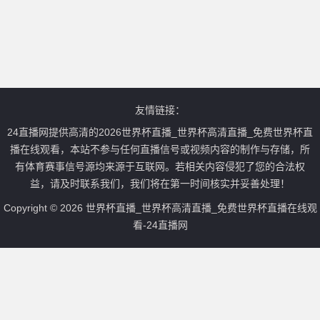
友情链接：
24直播网提供高清的2026世界杯直播_世界杯高清直播_免费世界杯直
播在线观看，本站不参与任何直播信号或视频内容的制作与存储，所
有体育赛事信号源均来源于互联网。若相关内容侵犯了您的合法权
益，请及时联系我们，我们将在第一时间核实并妥善处理！
Copyright © 2026 世界杯直播_世界杯高清直播_免费世界杯直播在线观
看-24直播网