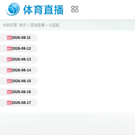
当前位置:
首页
>
篮球直播
>
以篮超
2026-08-11
2026-08-12
2026-08-13
2026-08-14
2026-08-15
2026-08-16
2026-08-17