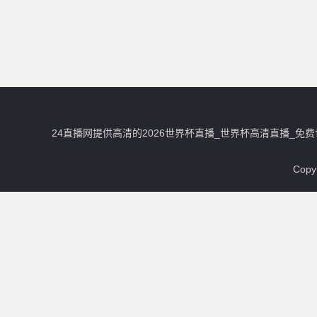
24直播网提供高清的2026世界杯直播_世界杯高清直播
Cop