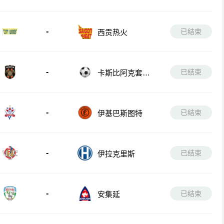
-
已结束
西贡热火
-
已结束
卡斯比阿克套B
队
-
已结束
伊基巴斯图特
-
已结束
伊拉克里斯
-
已结束
安集延