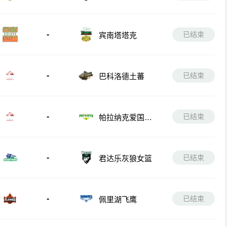
-
已结束
宾南塔塔克
-
已结束
巴科洛德土蕃
-
已结束
帕拉纳克爱国者
队
-
已结束
君达乐灰狼女篮
-
已结束
佩里湖飞鹰