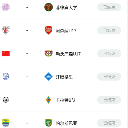
-
已结束
菲律宾大学
-
已结束
阿森纳U17
-
已结束
勒沃库森U17
-
已结束
汗腾格里
-
已结束
卡拉特B队
-
已结束
帕尔斯巴亚