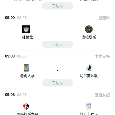
已结束
09:00
08-08
墨西甲
-
杜兰戈
皮拉塔斯
已结束
09:00
08-08
中北美杯
-
老虎大学
明尼苏达联
已结束
09:05
08-08
墨西女超
-
阿特拉斯女足
帕丘卡女足