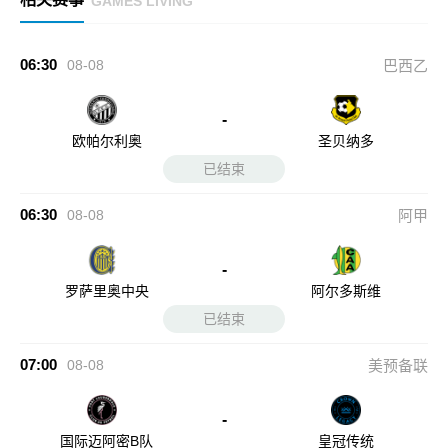
GAMES LIVING
06:30
08-08
巴西乙
-
欧帕尔利奥
圣贝纳多
已结束
06:30
08-08
阿甲
-
罗萨里奥中央
阿尔多斯维
已结束
07:00
08-08
美预备联
-
国际迈阿密B队
皇冠传统