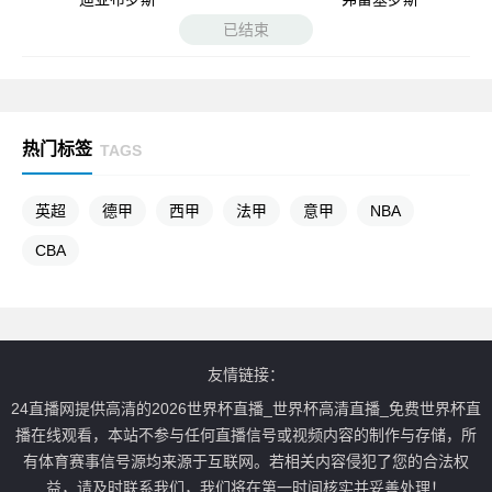
已结束
热门标签
TAGS
英超
德甲
西甲
法甲
意甲
NBA
CBA
友情链接：
24直播网提供高清的2026世界杯直播_世界杯高清直播_免费世界杯直
播在线观看，本站不参与任何直播信号或视频内容的制作与存储，所
有体育赛事信号源均来源于互联网。若相关内容侵犯了您的合法权
益，请及时联系我们，我们将在第一时间核实并妥善处理！