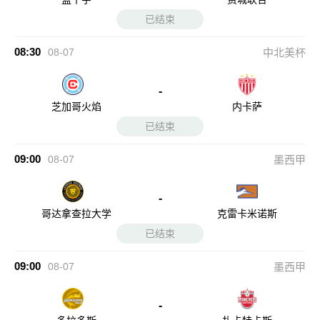
已结束
08:30
08-07
中北美杯
-
芝加哥火焰
内卡萨
已结束
09:00
08-07
墨西甲
-
哥达拿查拉大学
克雷卡米诺斯
已结束
09:00
08-07
墨西甲
-