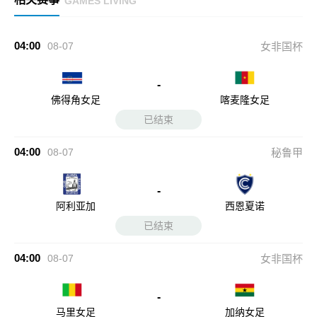
GAMES LIVING
04:00
08-07
女非国杯
-
佛得角女足
喀麦隆女足
已结束
04:00
08-07
秘鲁甲
-
阿利亚加
西恩夏诺
已结束
04:00
08-07
女非国杯
-
马里女足
加纳女足