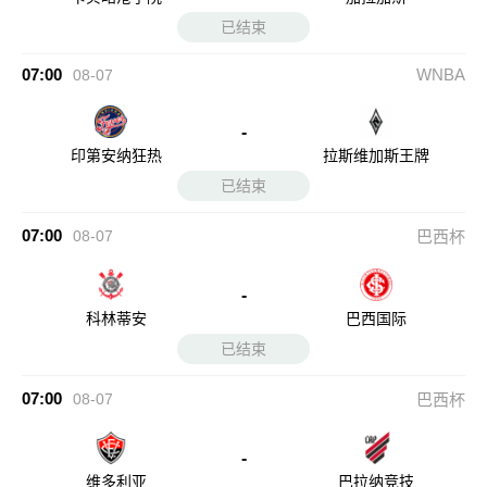
已结束
07:00
WNBA
08-07
-
印第安纳狂热
拉斯维加斯王牌
已结束
07:00
08-07
巴西杯
-
科林蒂安
巴西国际
已结束
07:00
08-07
巴西杯
-
维多利亚
巴拉纳竞技