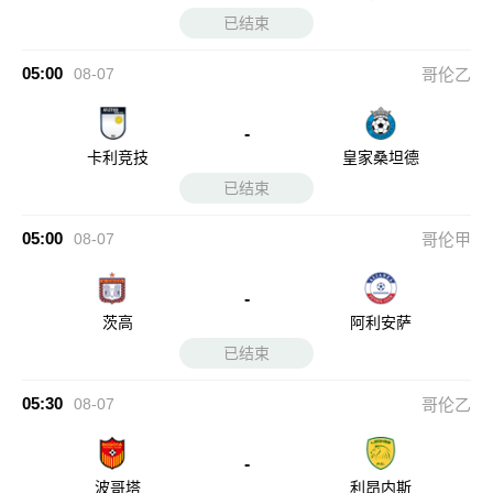
已结束
05:00
08-07
哥伦乙
-
卡利竞技
皇家桑坦德
已结束
05:00
08-07
哥伦甲
-
茨高
阿利安萨
已结束
05:30
08-07
哥伦乙
-
波哥塔
利昂内斯