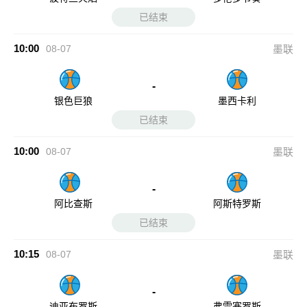
已结束
10:00
08-07
墨联
-
银色巨狼
墨西卡利
已结束
10:00
08-07
墨联
-
阿比查斯
阿斯特罗斯
已结束
10:15
08-07
墨联
-
迪亚布罗斯
弗雷塞罗斯