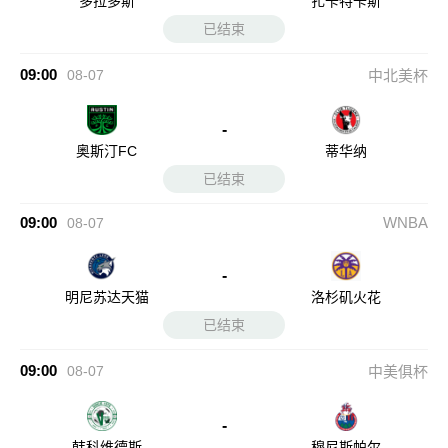
多拉多斯
扎卡特卡斯
已结束
09:00
08-07
中北美杯
-
奥斯汀FC
蒂华纳
已结束
09:00
WNBA
08-07
-
明尼苏达天猫
洛杉矶火花
已结束
09:00
08-07
中美俱杯
-
韩科维德斯
穆尼斯帕尔