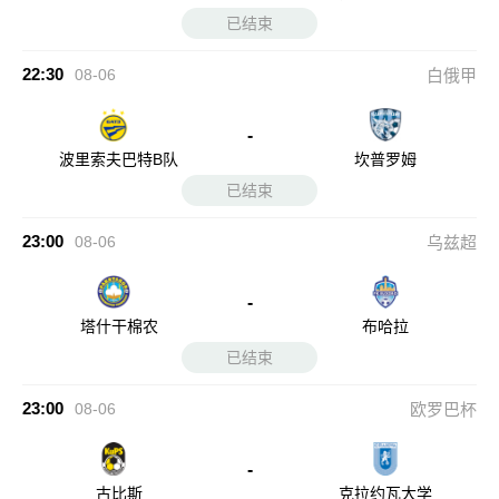
已结束
22:30
08-06
白俄甲
-
波里索夫巴特B队
坎普罗姆
已结束
23:00
08-06
乌兹超
-
塔什干棉农
布哈拉
已结束
23:00
08-06
欧罗巴杯
-
古比斯
克拉约瓦大学