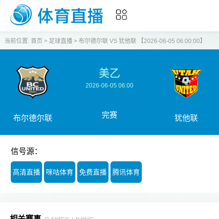
当前位置:
首页
>
足球直播
>
布尔德尔联 VS 犹他联 【2026-06-05 06:00:00】
美乙
2026-06-05 06:00
完赛
布尔德尔联
犹他联
信号源：
高清直播
咪咕体育
免费直播
腾讯体育
相关赛事