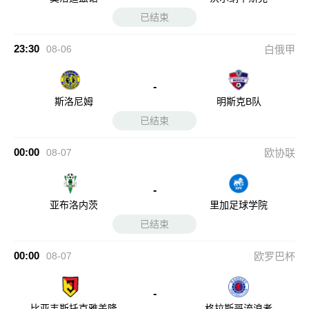
已结束
23:30
08-06
白俄甲
-
斯洛尼姆
明斯克B队
已结束
00:00
08-07
欧协联
-
亚布洛内茨
里加足球学院
已结束
00:00
08-07
欧罗巴杯
-
比亚韦斯托克雅盖隆
格拉斯哥流浪者