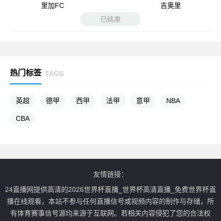
里加FC
吉奥里
已结束
热门标签
TAGS
英超
德甲
西甲
法甲
意甲
NBA
CBA
友情链接：
24直播网提供高清的2026世界杯直播_世界杯高清直播_免费世界杯直
播在线观看，本站不参与任何直播信号或视频内容的制作与存储，所
有体育赛事信号源均来源于互联网。若相关内容侵犯了您的合法权