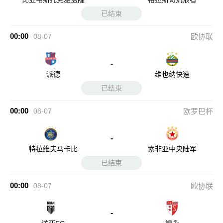
已结束
00:00
08-07
欧协联
-
派德
维也纳快速
已结束
00:00
08-07
欧罗巴杯
-
特拉维夫马卡比
索非亚中央陆军
已结束
00:00
08-07
欧协联
-