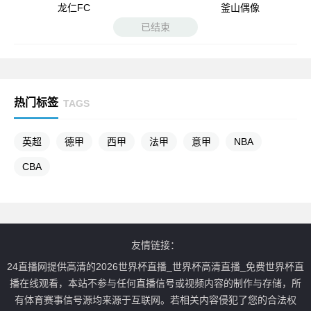
龙仁FC
釜山偶像
已结束
热门标签
TAGS
英超
德甲
西甲
法甲
意甲
NBA
CBA
友情链接：
24直播网提供高清的2026世界杯直播_世界杯高清直播_免费世界杯直
播在线观看，本站不参与任何直播信号或视频内容的制作与存储，所
有体育赛事信号源均来源于互联网。若相关内容侵犯了您的合法权