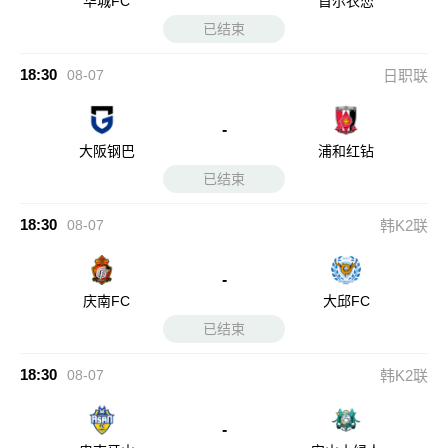
华城FC
首尔衣恋
已结束
18:30
08-07
日职联
-
大阪钢巴
浦和红钻
已结束
18:30
08-07
韩K2联
-
庆南FC
大邱FC
已结束
18:30
08-07
韩K2联
-