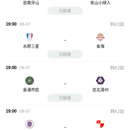
忠南牙山
安山小绿人
已结束
19:00
08-07
韩K2联
-
水原三星
金海
已结束
19:00
08-07
韩K2联
-
金浦市民
忠北清州
已结束
19:00
08-07
韩K2联
-