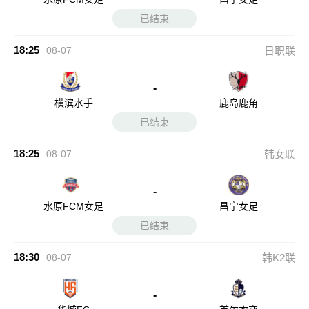
已结束
18:25
08-07
日职联
-
横滨水手
鹿岛鹿角
已结束
18:25
08-07
韩女联
-
水原FCM女足
昌宁女足
已结束
18:30
08-07
韩K2联
-