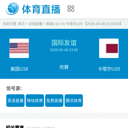
当前位置:
首页
>
足球直播
>
美国U18 VS 卡塔尔U20 【2026-06-08 23:00:00】
国际友谊
2026-06-08 23:00
完赛
美国U18
卡塔尔U20
信号源：
高清直播
咪咕体育
免费直播
腾讯体育
相关赛事