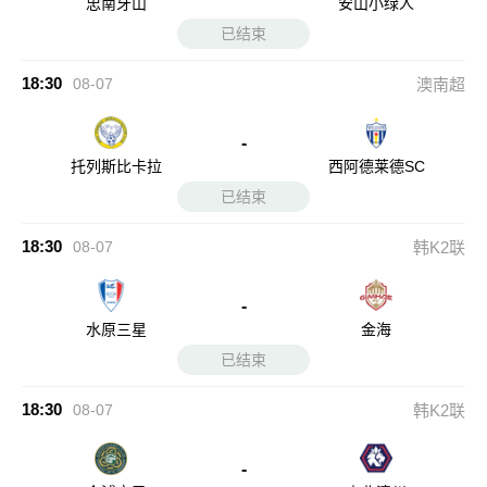
忠南牙山
安山小绿人
已结束
18:30
08-07
澳南超
-
托列斯比卡拉
西阿德莱德SC
已结束
18:30
08-07
韩K2联
-
水原三星
金海
已结束
18:30
08-07
韩K2联
-