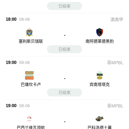
已结束
18:00
08-06
澳南甲
-
塞利斯贝瑞联
南阿德莱德黑豹
已结束
19:00
08-06
菲MPBL
-
巴塘坎卡卢
宾南塔塔克
已结束
19:00
08-06
菲MPBL
-
巴西兰维瓦领航
巴科洛德土蕃