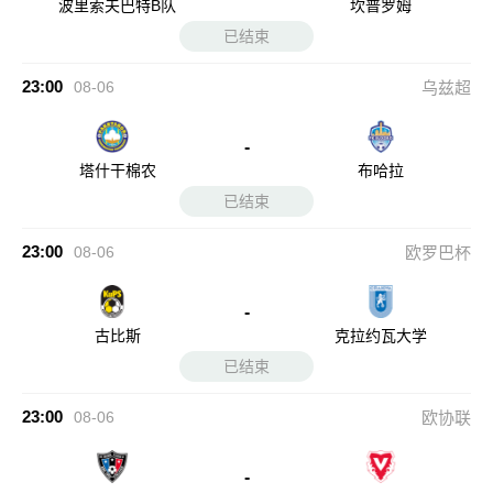
波里索夫巴特B队
坎普罗姆
已结束
23:00
08-06
乌兹超
-
塔什干棉农
布哈拉
已结束
23:00
08-06
欧罗巴杯
-
古比斯
克拉约瓦大学
已结束
23:00
08-06
欧协联
-