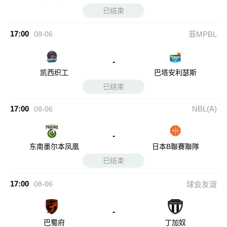
已结束
17:00
08-06
菲MPBL
-
凯西织工
巴塔安利瑟斯
已结束
17:00
NBL(A)
08-06
-
东南墨尔本凤凰
日本B聯賽聯隊
已结束
17:00
08-06
球会友谊
-
巴蜀府
丁加奴