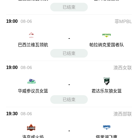
已结束
19:00
08-06
菲MPBL
-
巴西兰维瓦领航
帕拉纳克爱国者队
已结束
19:00
08-06
澳西女联
-
华威参议员女篮
君达乐灰狼女篮
已结束
19:30
08-06
澳西部联
-
洛京咸火焰
佩里湖飞鹰