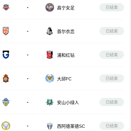
-
已结束
昌宁女足
-
已结束
首尔衣恋
-
已结束
浦和红钻
-
已结束
大邱FC
-
已结束
安山小绿人
-
已结束
西阿德莱德SC