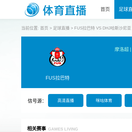
首页
足球
当前位置:
首页
>
足球直播
>
FUS拉巴特 VS DHJ哈斯沙尼亚 【2
摩洛超
|
FUS拉巴特
高清直播
咪咕体育
信号源：
相关赛事
GAMES LIVING