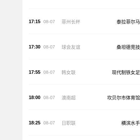
17:15
08-07
菲州长杯
泰拉菲尔马
17:30
08-07
球会友谊
桑坦德竞技
17:55
08-07
韩女联
现代制铁女足
18:00
08-07
澳南超
坎贝尔市体育馆
18:25
08-07
日职联
横滨水手