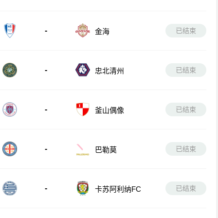
-
已结束
金海
-
已结束
忠北清州
-
已结束
釜山偶像
-
已结束
巴勒莫
-
已结束
卡苏阿利纳FC