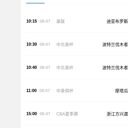
10:15
08-07
墨联
迪亚布罗斯
10:30
08-07
中北美杯
波特兰伐木者
10:40
08-07
中北美杯
波特兰伐木者
11:00
08-07
中美俱杯
摩塔瓜
15:00
08-07
CBA夏季赛
浙江方兴渡