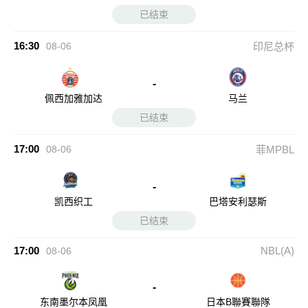
已结束
16:30
08-06
印尼总杯
-
佩西加雅加达
马兰
已结束
17:00
08-06
菲MPBL
-
凯西织工
巴塔安利瑟斯
已结束
17:00
NBL(A)
08-06
-
东南墨尔本凤凰
日本B聯賽聯隊