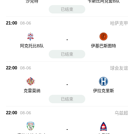
沙克特
卡斯比阿克套B队
已结束
21:00
08-06
哈萨克甲
-
阿克托比B队
伊基巴斯图特
已结束
22:00
08-06
球会友谊
-
克雷莫纳
伊拉克里斯
已结束
22:00
08-06
乌兹超
-