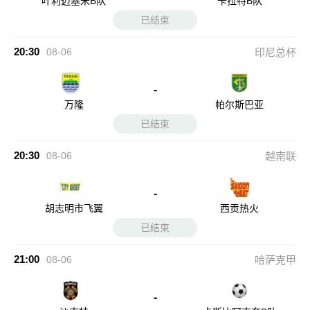
叶利迈塞米B队
卡拉特B队
已结束
20:30
08-06
印尼总杯
-
万隆
帕尔斯巴亚
已结束
20:30
08-06
越南联
-
胡志明市飞翼
西贡热火
已结束
21:00
08-06
哈萨克甲
-