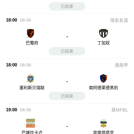
已结束
18:00
08-06
球会友谊
-
巴蜀府
丁加奴
已结束
18:00
08-06
澳南甲
-
塞利斯贝瑞联
南阿德莱德黑豹
已结束
19:00
08-06
菲MPBL
-
巴塘坎卡卢
宾南塔塔克