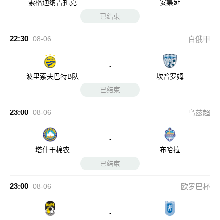
索格迪纳吉扎克
安集延
已结束
22:30
08-06
白俄甲
-
波里索夫巴特B队
坎普罗姆
已结束
23:00
08-06
乌兹超
-
塔什干棉农
布哈拉
已结束
23:00
08-06
欧罗巴杯
-