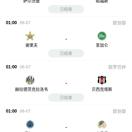
萨尔茨堡
帕福斯
已结束
01:00
08-07
欧协联
-
谢里夫
圣加仑
已结束
01:00
08-07
欧罗巴杯
-
赫拉德茨克拉洛韦
贝西克塔斯
已结束
01:00
08-07
欧协联
-