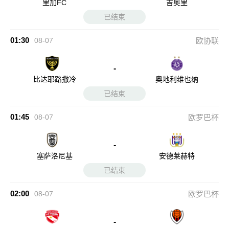
里加FC
吉奥里
已结束
01:30
08-07
欧协联
-
比达耶路撒冷
奥地利维也纳
已结束
01:45
08-07
欧罗巴杯
-
塞萨洛尼基
安德莱赫特
已结束
02:00
08-07
欧罗巴杯
-