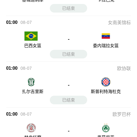
已结束
01:00
08-07
女南美锦标
-
巴西女篮
委内瑞拉女篮
已结束
01:00
08-07
欧协联
-
扎尔吉里斯
斯普利特海杜克
已结束
01:00
08-07
欧罗巴杯
-