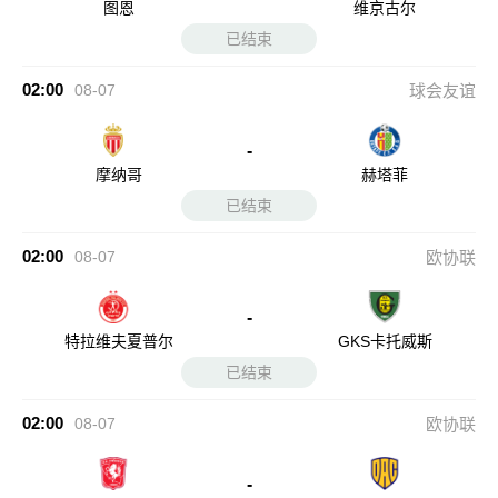
图恩
维京古尔
已结束
02:00
08-07
球会友谊
-
摩纳哥
赫塔菲
已结束
02:00
08-07
欧协联
-
特拉维夫夏普尔
GKS卡托威斯
已结束
02:00
08-07
欧协联
-