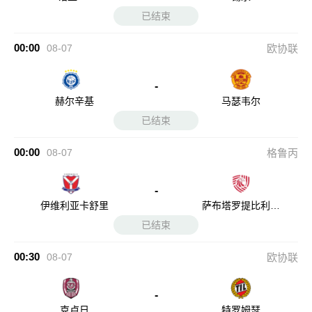
已结束
00:00
08-07
欧协联
-
赫尔辛基
马瑟韦尔
已结束
00:00
08-07
格鲁丙
-
伊维利亚卡舒里
萨布塔罗提比利锡
B队
已结束
00:30
08-07
欧协联
-
克卢日
特罗姆瑟