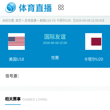
当前位置:
首页
>
足球直播
>
美国U18 VS 卡塔尔U20 【2026-06-08 22:00:00】
国际友谊
2026-06-08 22:00
完赛
美国U18
卡塔尔U20
信号源：
相关赛事
GAMES LIVING