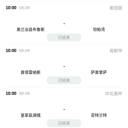
10:00
08-09
美冠联
-
奥兰治县布鲁斯
坦帕湾
已结束
10:00
08-09
哥斯甲
-
普塔雷纳斯
萨普里萨
已结束
10:00
08-09
中北美杯
-
皇家盐湖城
亚特兰特
已结束