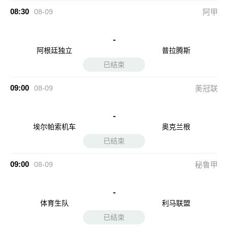
08:30
08-09
阿甲
-
阿根廷独立
普拉腾斯
已结束
09:00
08-09
美冠联
-
埃尔帕索机车
奥克兰根
已结束
09:00
08-09
秘鲁甲
-
体育生队
利马联盟
已结束