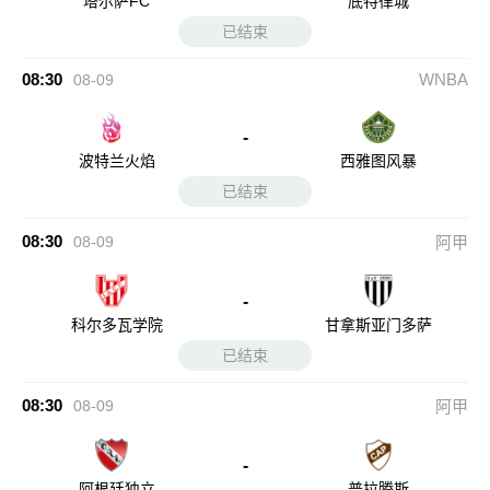
塔尔萨FC
底特律城
已结束
08:30
WNBA
08-09
-
波特兰火焰
西雅图风暴
已结束
08:30
08-09
阿甲
-
科尔多瓦学院
甘拿斯亚门多萨
已结束
08:30
08-09
阿甲
-
阿根廷独立
普拉腾斯