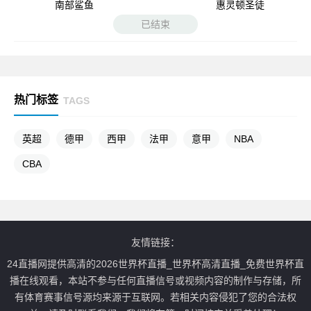
南部鲨鱼
惠灵顿圣徒
已结束
热门标签
TAGS
英超
德甲
西甲
法甲
意甲
NBA
CBA
友情链接：
24直播网提供高清的2026世界杯直播_世界杯高清直播_免费世界杯直
播在线观看，本站不参与任何直播信号或视频内容的制作与存储，所
有体育赛事信号源均来源于互联网。若相关内容侵犯了您的合法权