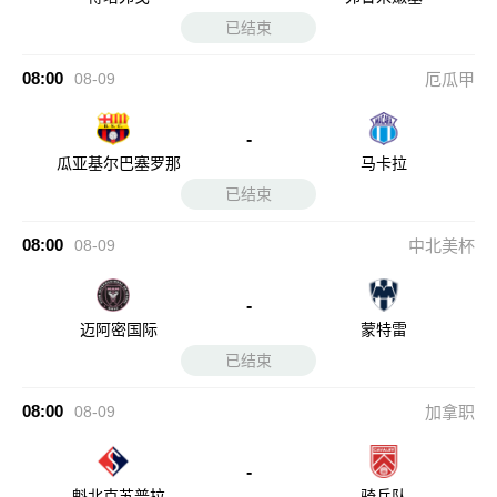
已结束
08:00
08-09
厄瓜甲
-
瓜亚基尔巴塞罗那
马卡拉
已结束
08:00
08-09
中北美杯
-
迈阿密国际
蒙特雷
已结束
08:00
08-09
加拿职
-
魁北克苏普拉
骑兵队