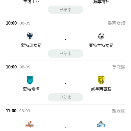
羊绒工业
海岸精神
已结束
10:00
08-09
墨西女超
-
蒙特瑞女足
亚特兰特女足
已结束
10:00
08-09
美冠联
-
蒙特雷湾
新墨西哥联
已结束
11:00
08-09
新西联
-