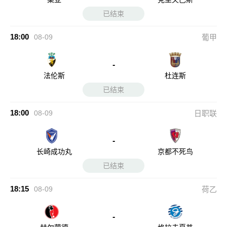
已结束
18:00
08-09
葡甲
-
法伦斯
杜连斯
已结束
18:00
08-09
日职联
-
长崎成功丸
京都不死鸟
已结束
18:15
08-09
荷乙
-