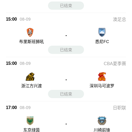
已结束
15:00
08-09
澳足总
-
布里斯班狮吼
悉尼FC
已结束
15:00
08-09
CBA夏季赛
-
浙江方兴渡
深圳马可波罗
已结束
17:00
08-09
日职联
-
东京绿茵
川崎前锋