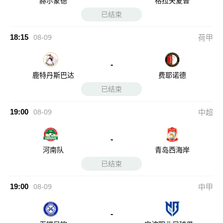
赫尔蒙德
格拉夫夏普
已结束
18:15
08-09
荷甲
-
鹿特丹斯巴达
费耶诺德
已结束
19:00
08-09
中超
-
河南队
青岛西海岸
已结束
19:00
08-09
中甲
-