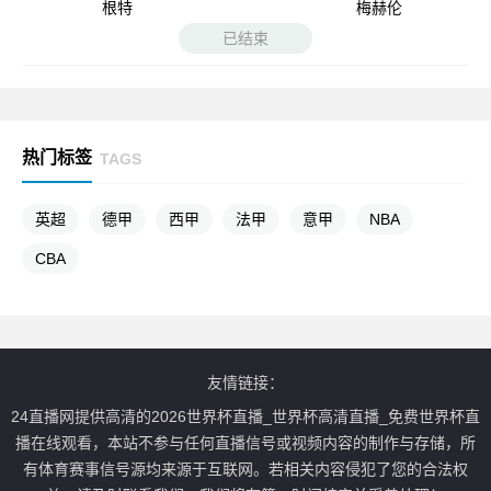
根特
梅赫伦
已结束
热门标签
TAGS
英超
德甲
西甲
法甲
意甲
NBA
CBA
友情链接：
24直播网提供高清的2026世界杯直播_世界杯高清直播_免费世界杯直
播在线观看，本站不参与任何直播信号或视频内容的制作与存储，所
有体育赛事信号源均来源于互联网。若相关内容侵犯了您的合法权