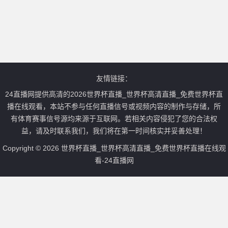
友情链接：
24直播网提供高清的2026世界杯直播_世界杯高清直播_免费世界杯直
播在线观看，本站不参与任何直播信号或视频内容的制作与存储，所
有体育赛事信号源均来源于互联网。若相关内容侵犯了您的合法权
益，请及时联系我们，我们将在第一时间核实并妥善处理！
Copyright © 2026 世界杯直播_世界杯高清直播_免费世界杯直播在线观
看-24直播网