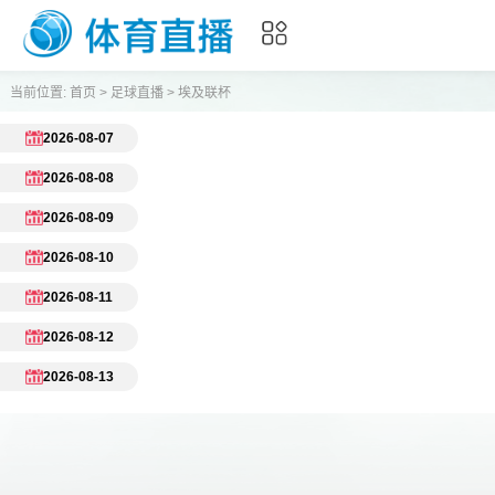
当前位置:
首页
>
足球直播
>
埃及联杯
2026-08-07
2026-08-08
2026-08-09
2026-08-10
2026-08-11
2026-08-12
2026-08-13