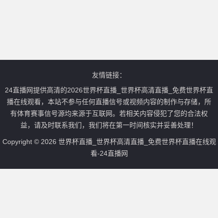
友情链接：
24直播网提供高清的2026世界杯直播_世界杯高清直播_免费世界杯直
播在线观看，本站不参与任何直播信号或视频内容的制作与存储，所
有体育赛事信号源均来源于互联网。若相关内容侵犯了您的合法权
益，请及时联系我们，我们将在第一时间核实并妥善处理！
Copyright © 2026 世界杯直播_世界杯高清直播_免费世界杯直播在线观
看-24直播网