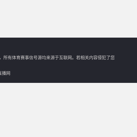
储，所有体育赛事信号源均来源于互联网。若相关内容侵犯了您
4直播网