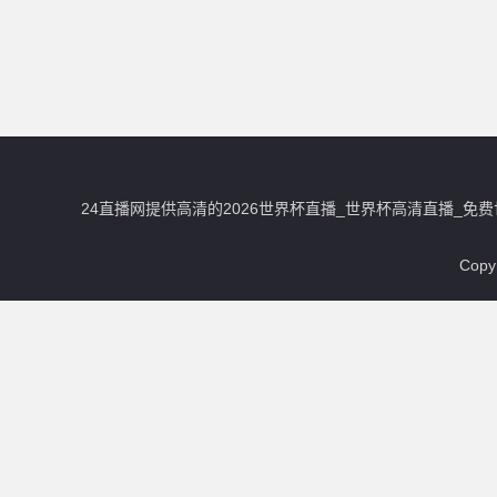
24直播网提供高清的2026世界杯直播_世界杯高清直播
Cop