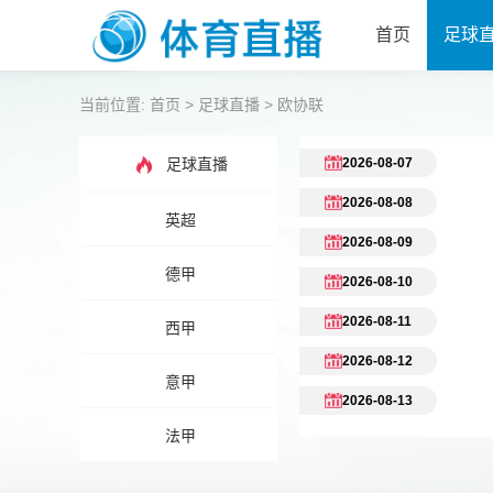
首页
足球
当前位置:
首页
>
足球直播
>
欧协联
足球直播
2026-08-07
2026-08-08
英超
2026-08-09
德甲
2026-08-10
2026-08-11
西甲
2026-08-12
意甲
2026-08-13
法甲