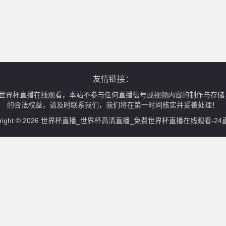
友情链接：
_免费世界杯直播在线观看，本站不参与任何直播信号或视频内容的制作与存
的合法权益，请及时联系我们，我们将在第一时间核实并妥善处理！
yright © 2026 世界杯直播_世界杯高清直播_免费世界杯直播在线观看-2