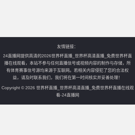
友情链接：
24直播网提供高清的2026世界杯直播_世界杯高清直播_免费世界杯直
播在线观看，本站不参与任何直播信号或视频内容的制作与存储，所
有体育赛事信号源均来源于互联网。若相关内容侵犯了您的合法权
益，请及时联系我们，我们将在第一时间核实并妥善处理！
Copyright © 2026 世界杯直播_世界杯高清直播_免费世界杯直播在线观
看-24直播网