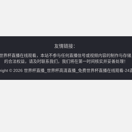
友情链接：
_免费世界杯直播在线观看，本站不参与任何直播信号或视频内容的制作与存
的合法权益，请及时联系我们，我们将在第一时间核实并妥善处理！
yright © 2026 世界杯直播_世界杯高清直播_免费世界杯直播在线观看-2