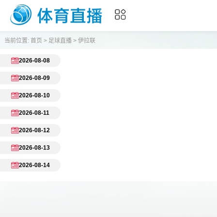
当前位置:
首页
>
足球直播
>
伊拉联
2026-08-08
2026-08-09
2026-08-10
2026-08-11
2026-08-12
2026-08-13
2026-08-14