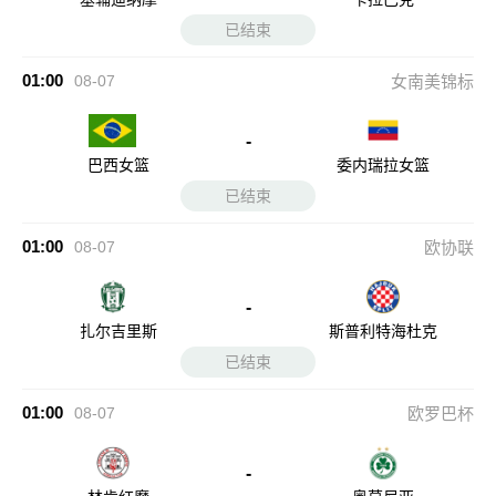
已结束
01:00
08-07
女南美锦标
-
巴西女篮
委内瑞拉女篮
已结束
01:00
08-07
欧协联
-
扎尔吉里斯
斯普利特海杜克
已结束
01:00
08-07
欧罗巴杯
-