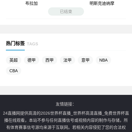
布拉加
明斯克迪纳摩
已结束
热门标签
TAGS
英超
德甲
西甲
法甲
意甲
NBA
CBA
友情链接：
24直播网提供高清的2026世界杯直播_世界杯高清直播_免费世界杯直
播在线观看，本站不参与任何直播信号或视频内容的制作与存储，所
有体育赛事信号源均来源于互联网。若相关内容侵犯了您的合法权