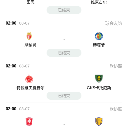
图恩
维京古尔
已结束
02:00
08-07
球会友谊
-
摩纳哥
赫塔菲
已结束
02:00
08-07
欧协联
-
特拉维夫夏普尔
GKS卡托威斯
已结束
02:00
08-07
欧协联
-