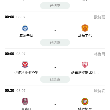
已结束
00:00
08-07
欧协联
-
赫尔辛基
马瑟韦尔
已结束
00:00
08-07
格鲁丙
-
伊维利亚卡舒里
萨布塔罗提比利锡
B队
已结束
00:30
08-07
欧协联
-
克卢日
特罗姆瑟