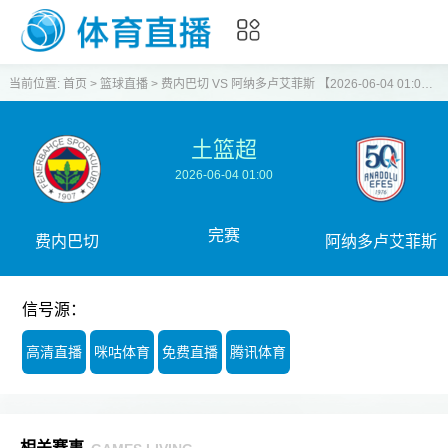
当前位置:
首页
>
篮球直播
>
费内巴切 VS 阿纳多卢艾菲斯 【2026-06-04 01:00:00】
土篮超
2026-06-04 01:00
完赛
费内巴切
阿纳多卢艾菲斯
信号源：
高清直播
咪咕体育
免费直播
腾讯体育
相关赛事