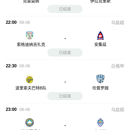
克雷莫纳
伊拉克里斯
已结束
22:00
08-06
乌兹超
-
索格迪纳吉扎克
安集延
已结束
22:30
08-06
白俄甲
-
波里索夫巴特B队
坎普罗姆
已结束
23:00
08-06
乌兹超
-