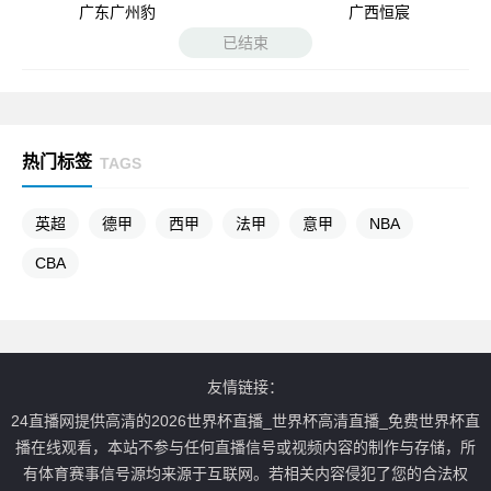
广东广州豹
广西恒宸
已结束
热门标签
TAGS
英超
德甲
西甲
法甲
意甲
NBA
CBA
友情链接：
24直播网提供高清的2026世界杯直播_世界杯高清直播_免费世界杯直
播在线观看，本站不参与任何直播信号或视频内容的制作与存储，所
有体育赛事信号源均来源于互联网。若相关内容侵犯了您的合法权