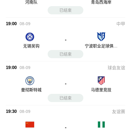
河南队
青岛西海岸
已结束
19:00
08-09
中甲
-
无锡吴钩
宁波职业足球俱乐
部
已结束
19:00
08-09
球会友谊
-
曼彻斯特城
马德里竞技
已结束
19:30
08-09
友谊赛
-