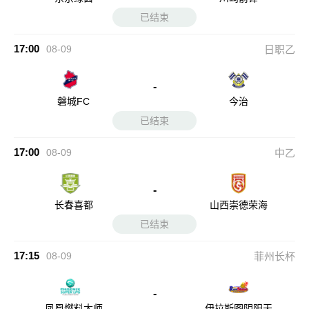
已结束
17:00
08-09
日职乙
-
磐城FC
今治
已结束
17:00
08-09
中乙
-
长春喜都
山西崇德荣海
已结束
17:15
08-09
菲州长杯
-
凤凰燃料大师
伊拉斯图阴阳天