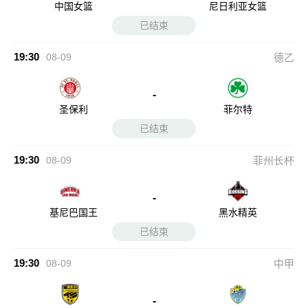
中国女篮
尼日利亚女篮
已结束
19:30
08-09
德乙
-
圣保利
菲尔特
已结束
19:30
08-09
菲州长杯
-
基尼巴国王
黑水精英
已结束
19:30
08-09
中甲
-