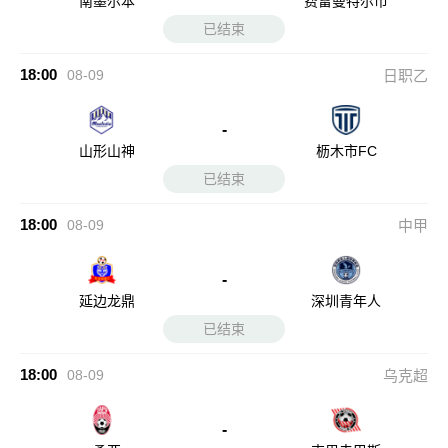
南墨尔本
费雷曼特尔市
已结束
18:00
08-09
日职乙
-
山形山神
枥木市FC
已结束
18:00
08-09
中甲
-
延边龙鼎
深圳青年人
已结束
18:00
08-09
乌克超
-