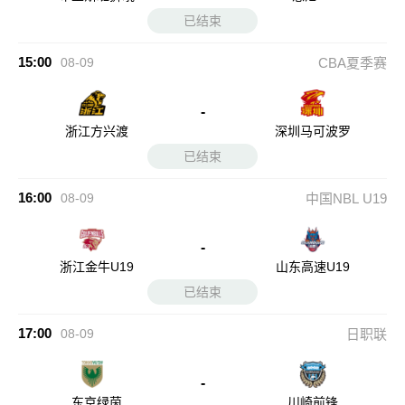
已结束
15:00
08-09
CBA夏季赛
-
浙江方兴渡
深圳马可波罗
已结束
16:00
08-09
中国NBL U19
-
浙江金牛U19
山东高速U19
已结束
17:00
08-09
日职联
-
东京绿茵
川崎前锋