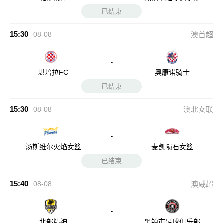
已结束
15:30
08-08
澳首超
-
堪培拉FC
奥康诺骑士
已结束
15:30
08-08
澳北女联
-
汤斯维尔火焰女篮
麦凯陨石女篮
已结束
15:40
08-08
澳威超
-
北部精神
黑镇市足球俱乐部