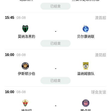
已结束
15:45
08-08
澳首超
-
莫纳洛黑豹
贝尔康纳联
已结束
16:00
08-08
澳昆超
-
伊斯顿沙伯
温纳姆狼队
已结束
16:00
08-08
球会友谊
-
埃尔切
图卢兹