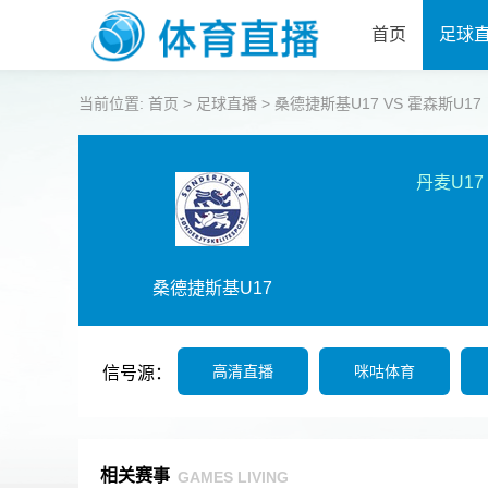
首页
足球
当前位置:
首页
>
足球直播
>
桑德捷斯基U17 VS 霍森斯U17 【20
丹麦U17
桑德捷斯基U17
高清直播
咪咕体育
信号源：
相关赛事
GAMES LIVING