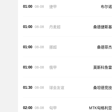
01:00
08-08
捷甲
布尔诺
01:00
08-08
丹麦超
桑德捷斯基
01:00
08-08
挪超
桑德菲杰
01:00
08-08
俄甲
莫斯科鱼雷
01:30
08-08
球会友谊
桑坦德竞技
02:00
08-08
匈甲
MTK匈格利亚