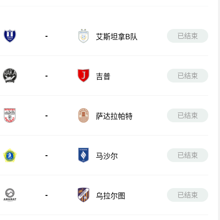
-
已结束
艾斯坦拿B队
-
已结束
吉普
-
已结束
萨达拉帕特
-
已结束
马沙尔
-
已结束
乌拉尔图