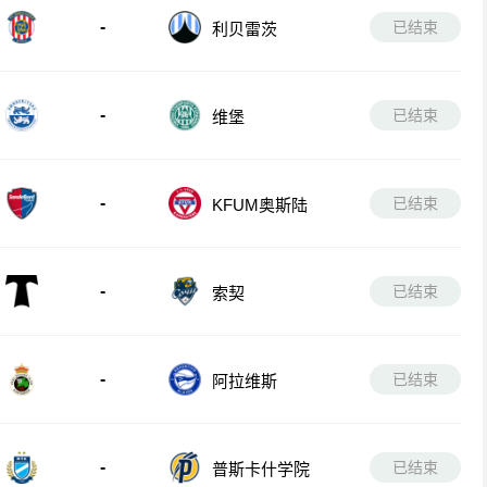
-
已结束
利贝雷茨
-
已结束
维堡
-
已结束
KFUM奥斯陆
-
已结束
索契
-
已结束
阿拉维斯
-
已结束
普斯卡什学院