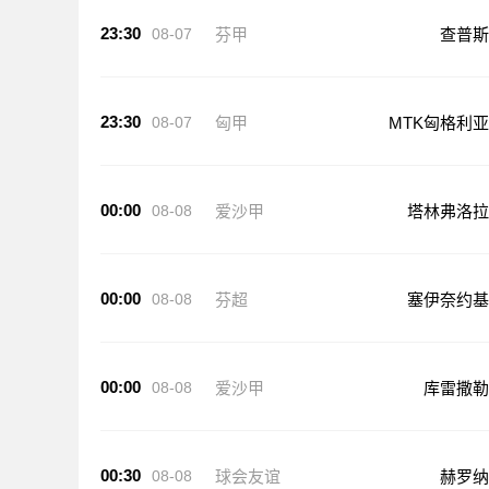
23:30
08-07
芬甲
查普斯
23:30
08-07
匈甲
MTK匈格利亚
00:00
08-08
爱沙甲
塔林弗洛拉
00:00
08-08
芬超
塞伊奈约基
00:00
08-08
爱沙甲
库雷撒勒
00:30
08-08
球会友谊
赫罗纳