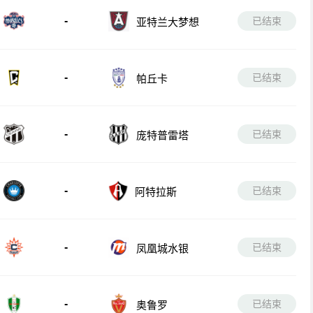
-
已结束
亚特兰大梦想
-
已结束
帕丘卡
-
已结束
庞特普雷塔
-
已结束
阿特拉斯
-
已结束
凤凰城水银
-
已结束
奥鲁罗