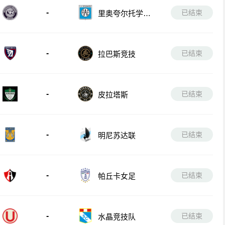
-
已结束
里奥夸尔托学生
队
-
已结束
拉巴斯竞技
-
已结束
皮拉塔斯
-
已结束
明尼苏达联
-
已结束
帕丘卡女足
-
已结束
水晶竞技队