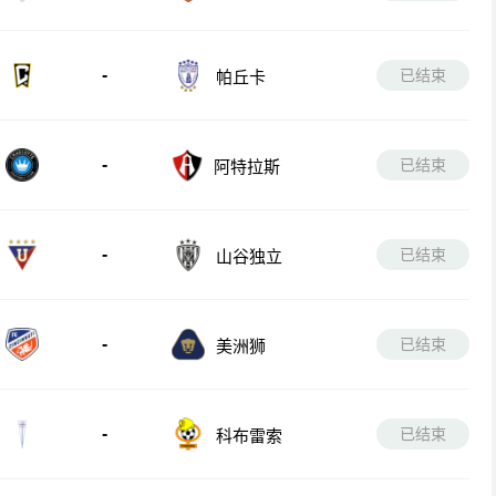
-
已结束
帕丘卡
-
已结束
阿特拉斯
-
已结束
山谷独立
-
已结束
美洲狮
-
已结束
科布雷索