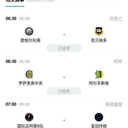
GAMES LIVING
06:30
08-08
巴西乙
-
欧帕尔利奥
圣贝纳多
已结束
06:30
08-08
阿甲
-
罗萨里奥中央
阿尔多斯维
已结束
07:00
08-08
美预备联
-
国际迈阿密B队
皇冠传统