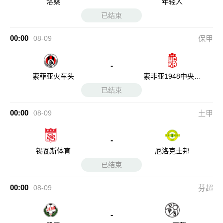
洛桑
年轻人
已结束
00:00
08-09
保甲
-
索菲亚火车头
索非亚1948中央陆
军
已结束
00:00
08-09
土甲
-
锡瓦斯体育
厄洛克士邦
已结束
00:00
08-09
芬超
-