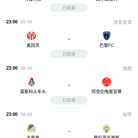
已结束
23:00
08-08
球会友谊
-
美因茨
巴黎FC
已结束
23:00
08-08
俄超
-
莫斯科火车头
阿克伦陶里亚蒂
已结束
23:00
08-08
匈甲
-
吉奥里
费伦茨瓦罗斯