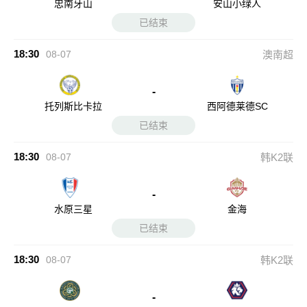
忠南牙山
安山小绿人
已结束
18:30
08-07
澳南超
-
托列斯比卡拉
西阿德莱德SC
已结束
18:30
08-07
韩K2联
-
水原三星
金海
已结束
18:30
08-07
韩K2联
-