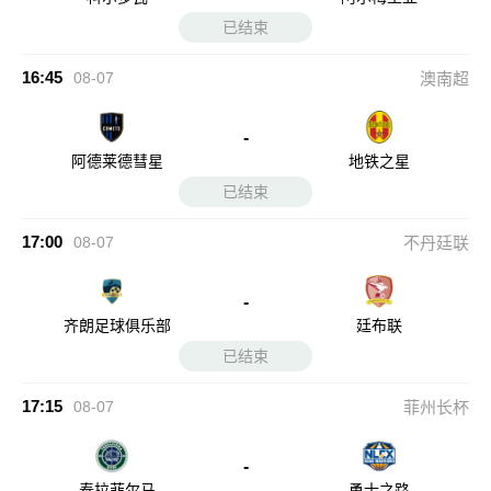
已结束
16:45
08-07
澳南超
-
阿德莱德彗星
地铁之星
已结束
17:00
08-07
不丹廷联
-
齐朗足球俱乐部
廷布联
已结束
17:15
08-07
菲州长杯
-
泰拉菲尔马
勇士之路