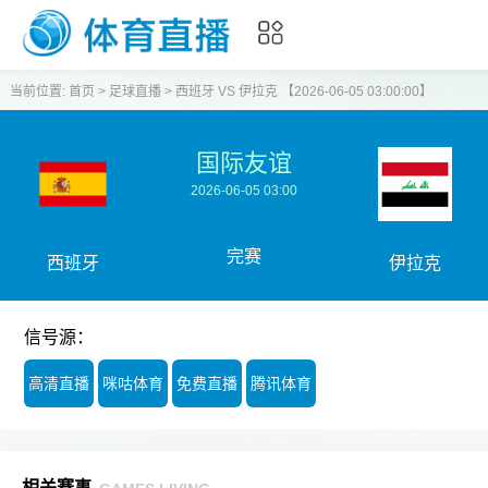
当前位置:
首页
>
足球直播
>
西班牙 VS 伊拉克 【2026-06-05 03:00:00】
国际友谊
2026-06-05 03:00
完赛
西班牙
伊拉克
信号源：
高清直播
咪咕体育
免费直播
腾讯体育
相关赛事