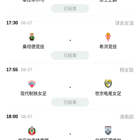
已结束
17:30
08-07
球会友谊
-
桑坦德竞技
希洪竞技
已结束
17:55
08-07
韩女联
-
现代制铁女足
世宗龟尾女足
已结束
18:00
08-07
澳南超
-