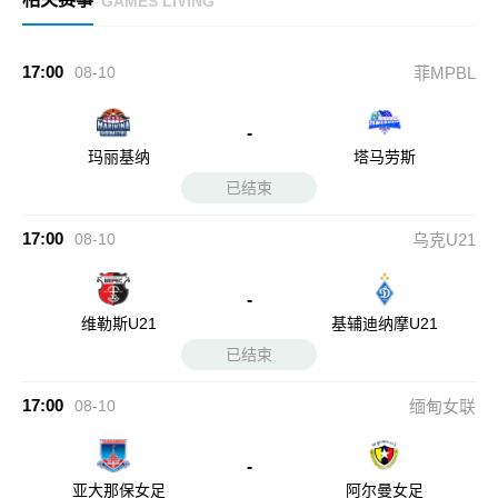
GAMES LIVING
17:00
08-10
菲MPBL
-
玛丽基纳
塔马劳斯
已结束
17:00
08-10
乌克U21
-
维勒斯U21
基辅迪纳摩U21
已结束
17:00
08-10
缅甸女联
-
亚大那保女足
阿尔曼女足