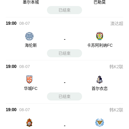
墨尔本城
巴勒莫
已结束
19:00
08-07
澳达超
-
海伦斯
卡苏阿利纳FC
已结束
19:00
08-07
韩K2联
-
华城FC
首尔衣恋
已结束
19:00
08-07
韩K2联
-