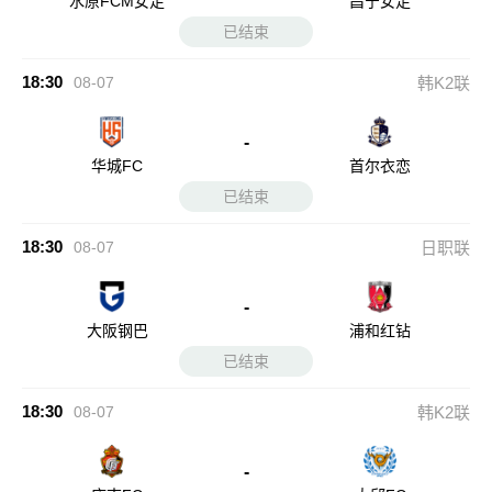
水原FCM女足
昌宁女足
已结束
18:30
08-07
韩K2联
-
华城FC
首尔衣恋
已结束
18:30
08-07
日职联
-
大阪钢巴
浦和红钻
已结束
18:30
08-07
韩K2联
-