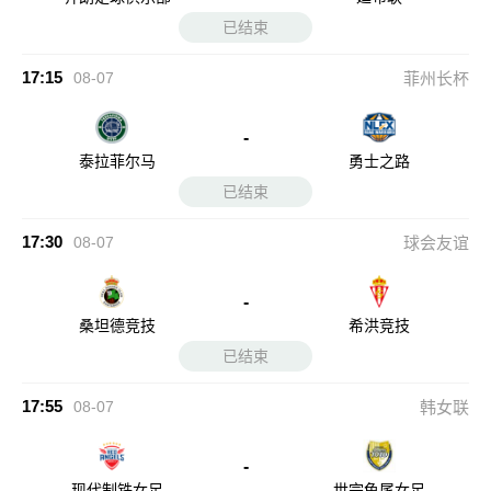
已结束
17:15
08-07
菲州长杯
-
泰拉菲尔马
勇士之路
已结束
17:30
08-07
球会友谊
-
桑坦德竞技
希洪竞技
已结束
17:55
08-07
韩女联
-
现代制铁女足
世宗龟尾女足