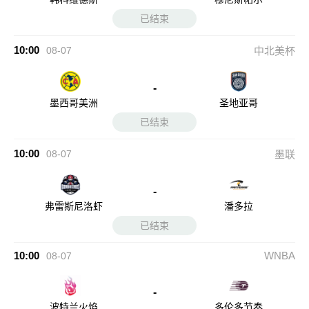
已结束
10:00
08-07
中北美杯
-
墨西哥美洲
圣地亚哥
已结束
10:00
08-07
墨联
-
弗雷斯尼洛虾
潘多拉
已结束
10:00
WNBA
08-07
-
波特兰火焰
多伦多节奏