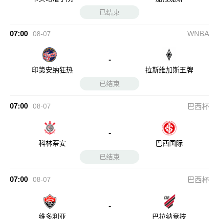
已结束
07:00
WNBA
08-07
-
印第安纳狂热
拉斯维加斯王牌
已结束
07:00
08-07
巴西杯
-
科林蒂安
巴西国际
已结束
07:00
08-07
巴西杯
-
维多利亚
巴拉纳竞技