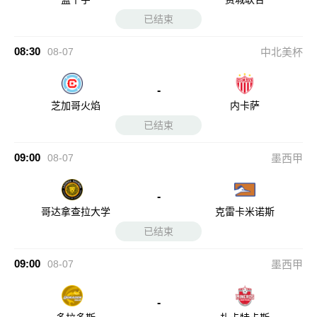
已结束
08:30
08-07
中北美杯
-
芝加哥火焰
内卡萨
已结束
09:00
08-07
墨西甲
-
哥达拿查拉大学
克雷卡米诺斯
已结束
09:00
08-07
墨西甲
-