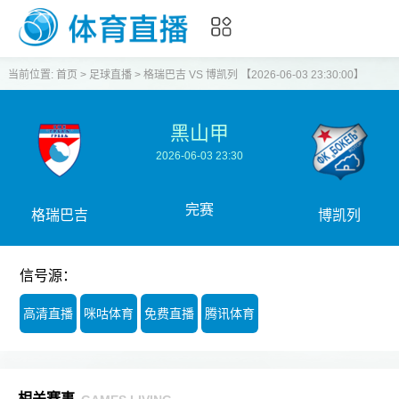
当前位置:
首页
>
足球直播
>
格瑞巴吉 VS 博凯列 【2026-06-03 23:30:00】
黑山甲
2026-06-03 23:30
完赛
格瑞巴吉
博凯列
信号源：
高清直播
咪咕体育
免费直播
腾讯体育
相关赛事