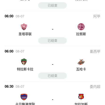
已结束
06:00
08-07
阿甲
-
圣塔菲联
拉努斯
已结束
06:00
08-07
墨西甲
-
特拉斯卡拉
瓦哈卡
已结束
06:30
08-07
委内超
-
卡贝略港学院
加拉加斯