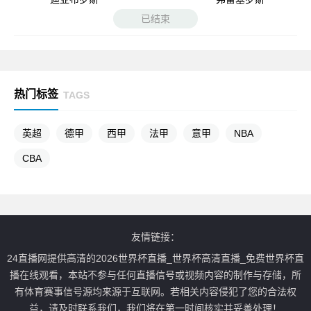
已结束
热门标签
TAGS
英超
德甲
西甲
法甲
意甲
NBA
CBA
友情链接：
24直播网提供高清的2026世界杯直播_世界杯高清直播_免费世界杯直
播在线观看，本站不参与任何直播信号或视频内容的制作与存储，所
有体育赛事信号源均来源于互联网。若相关内容侵犯了您的合法权
益，请及时联系我们，我们将在第一时间核实并妥善处理！